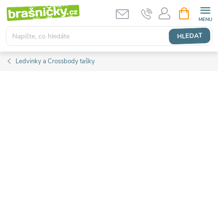
Přejít
NÁKUPNÍ
KOŠÍK
na
obsah
HLEDAT
Ledvinky a Crossbody tašky