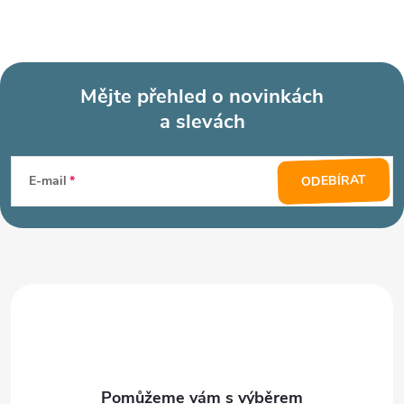
Mějte přehled o novinkách
a slevách
Z
á
ODEBÍRAT
E-mail
p
a
t
í