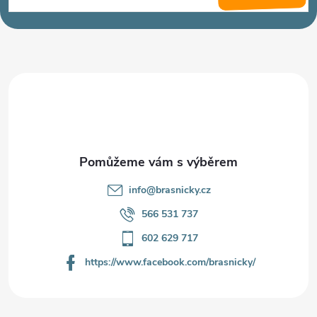
p
a
t
í
info
@
brasnicky.cz
566 531 737
602 629 717
https://www.facebook.com/brasnicky/