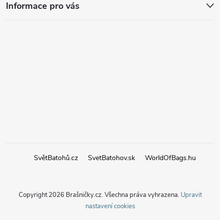
Informace pro vás
SvětBatohů.cz
SvetBatohov.sk
WorldOfBags.hu
Copyright 2026
Brašničky.cz
. Všechna práva vyhrazena.
Upravit
nastavení cookies