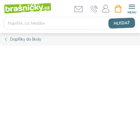
Přejít
NÁKUPNÍ
KOŠÍK
na
obsah
HLEDAT
Doplňky do školy