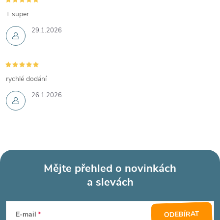
+ super
29.1.2026
rychlé dodání
26.1.2026
Mějte přehled o novinkách
a slevách
Z
á
ODEBÍRAT
E-mail