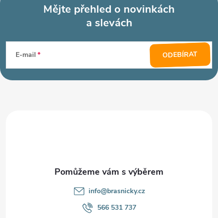
Mějte přehled o novinkách
a slevách
Z
á
ODEBÍRAT
E-mail
p
a
t
í
info
@
brasnicky.cz
566 531 737