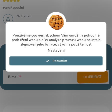
rychlé dodání
26.1.2026
Používáme cookies, abychom Vám umožnili pohodlné
prohlížení webu a díky analýze provozu webu neustále
zlepšovali jeho funkce, výkon a použitelnost
Nastavení
Mějte přehled o novinkách
a slevách
Z
Souhlasím
á
ODEBÍRAT
E-mail
p
a