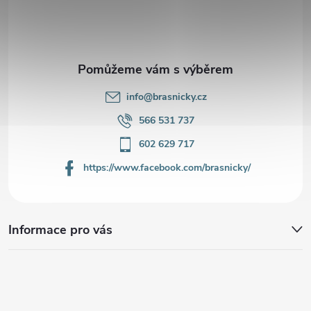
t
í
info
@
brasnicky.cz
566 531 737
602 629 717
https://www.facebook.com/brasnicky/
Informace pro vás