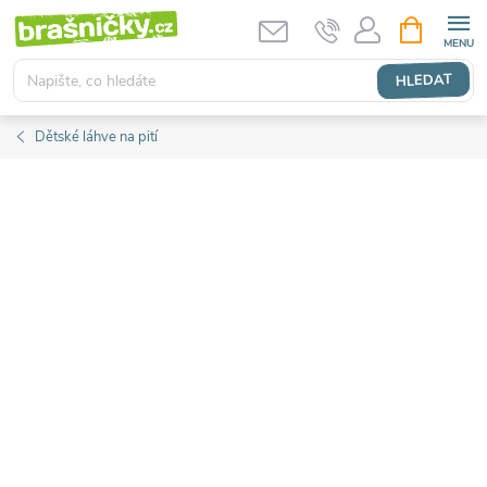
Přejít
NÁKUPNÍ
KOŠÍK
na
obsah
HLEDAT
Dětské láhve na pití