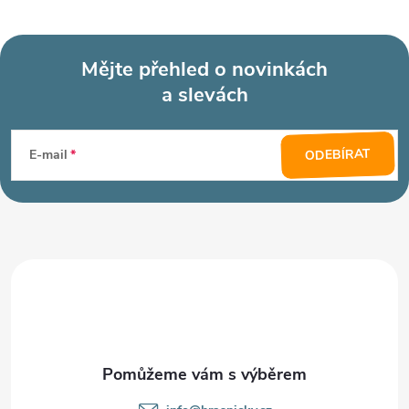
Mějte přehled o novinkách
a slevách
Z
á
ODEBÍRAT
E-mail
p
a
t
í