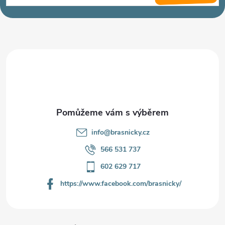
p
a
t
í
info
@
brasnicky.cz
566 531 737
602 629 717
https://www.facebook.com/brasnicky/