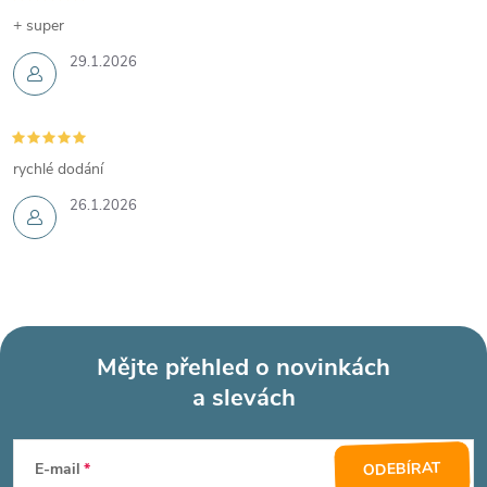
+ super
29.1.2026
rychlé dodání
26.1.2026
Mějte přehled o novinkách
a slevách
Z
á
ODEBÍRAT
E-mail