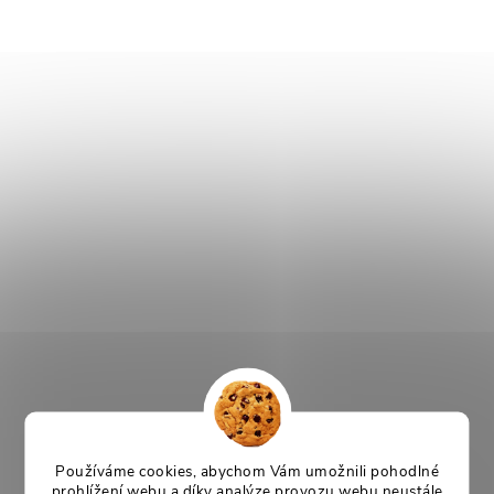
Používáme cookies, abychom Vám umožnili pohodlné
prohlížení webu a díky analýze provozu webu neustále