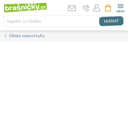
Přejít
NÁKUPNÍ
KOŠÍK
na
obsah
HLEDAT
Dětské cestovní kufry