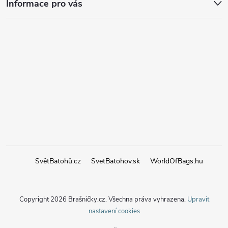
Informace pro vás
SvětBatohů.cz
SvetBatohov.sk
WorldOfBags.hu
Copyright 2026
Brašničky.cz
. Všechna práva vyhrazena.
Upravit
nastavení cookies