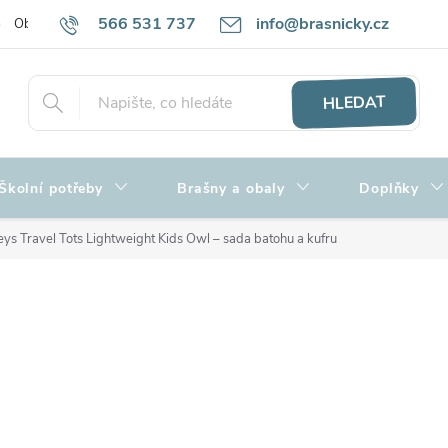
566 531 737
info@brasnicky.cz
Obchodní podmínky
Zpracování osobních údajů
Hodnocení obch
HLEDAT
Školní potřeby
Brašny a obaly
Doplňky
ys Travel Tots Lightweight Kids Owl – sada batohu a kufru