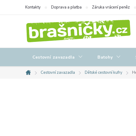
Přejít
Kontakty
Doprava a platba
Záruka vrácení peněz
na
obsah
Cestovní zavazadla
Batohy
Cestovní zavazadla
Dětské cestovní kufry
He
Domů