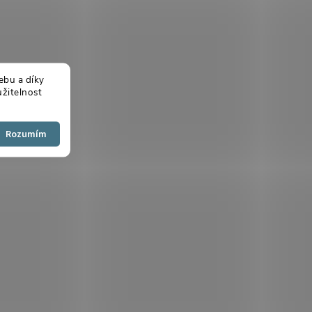
ebu a díky
žitelnost
Souhlasím