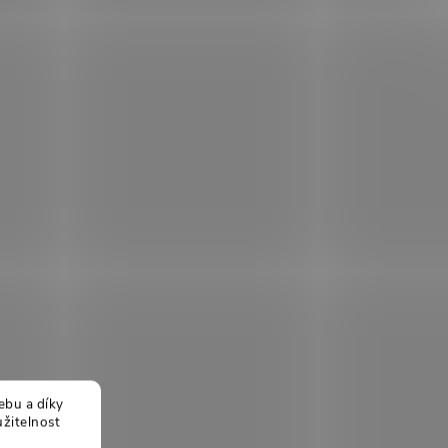
ebu a díky
žitelnost