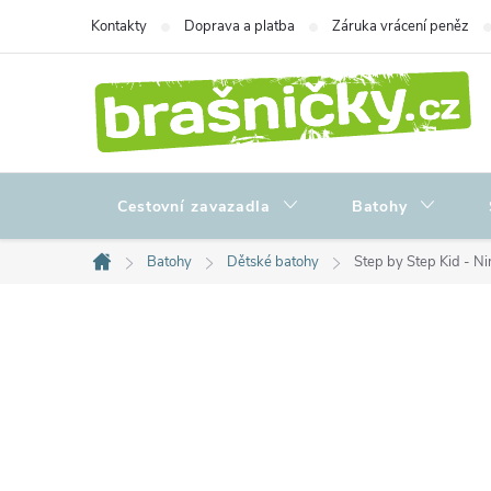
Přejít
Kontakty
Doprava a platba
Záruka vrácení peněz
na
obsah
Cestovní zavazadla
Batohy
Batohy
Dětské batohy
Step by Step Kid - N
Domů