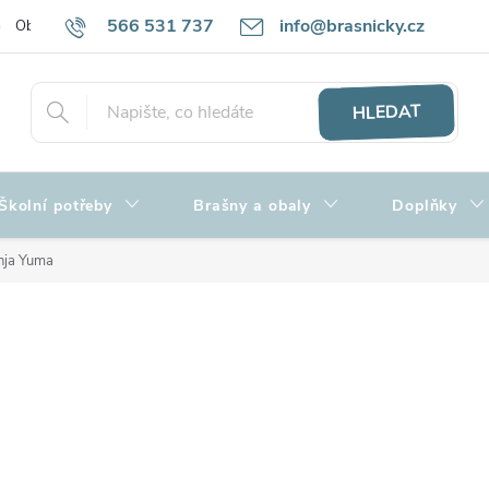
566 531 737
info@brasnicky.cz
Obchodní podmínky
Zpracování osobních údajů
Hodnocení obch
HLEDAT
Školní potřeby
Brašny a obaly
Doplňky
inja Yuma