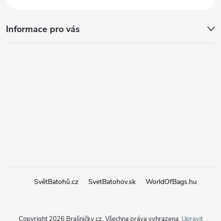
Informace pro vás
SvětBatohů.cz
SvetBatohov.sk
WorldOfBags.hu
Copyright 2026
Brašničky.cz
. Všechna práva vyhrazena.
Upravit