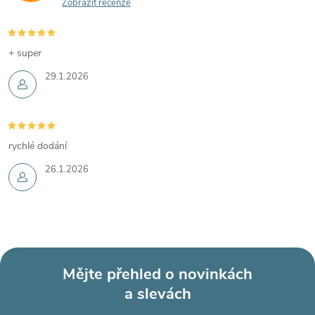
Zobrazit recenze
+ super
29.1.2026
rychlé dodání
26.1.2026
Mějte přehled o novinkách
a slevách
Z