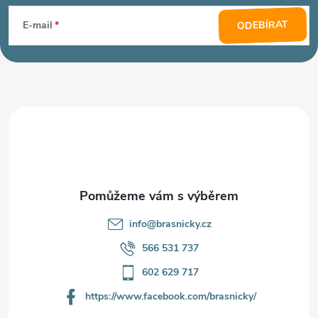
á
ODEBÍRAT
E-mail
p
a
t
í
info
@
brasnicky.cz
566 531 737
602 629 717
https://www.facebook.com/brasnicky/