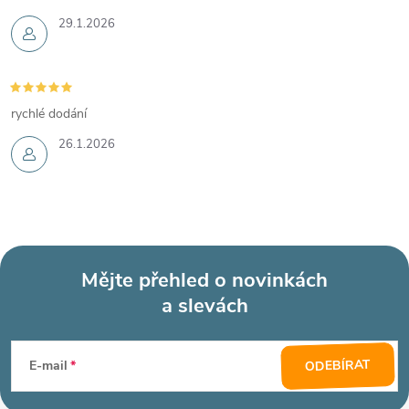
29.1.2026
rychlé dodání
26.1.2026
Mějte přehled o novinkách
a slevách
Z
á
ODEBÍRAT
E-mail