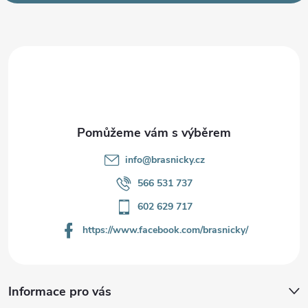
p
a
t
í
info
@
brasnicky.cz
566 531 737
602 629 717
https://www.facebook.com/brasnicky/
Informace pro vás