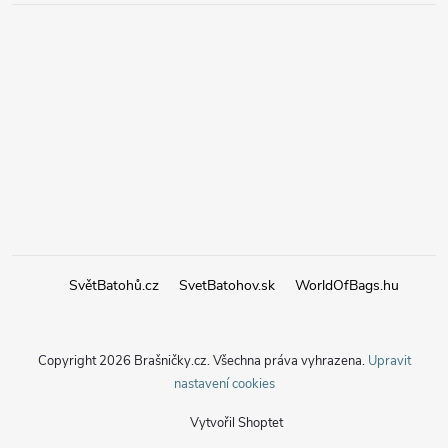
SvětBatohů.cz
SvetBatohov.sk
WorldOfBags.hu
Copyright 2026
Brašničky.cz
. Všechna práva vyhrazena.
Upravit
nastavení cookies
Vytvořil Shoptet