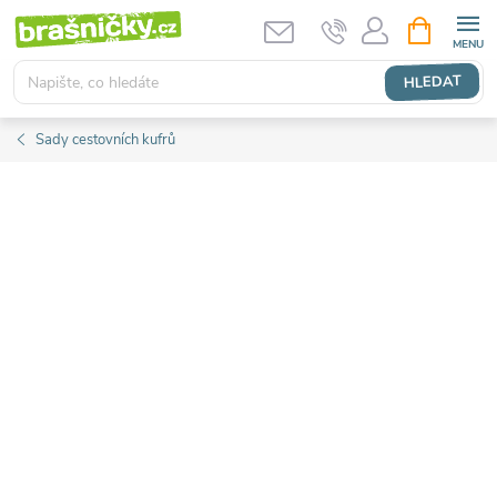
Přejít
NÁKUPNÍ
KOŠÍK
na
obsah
HLEDAT
Sady cestovních kufrů