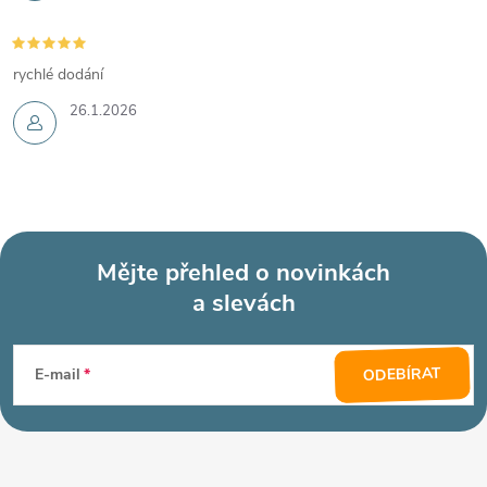
rychlé dodání
26.1.2026
Mějte přehled o novinkách
a slevách
Z
á
ODEBÍRAT
E-mail
p
a