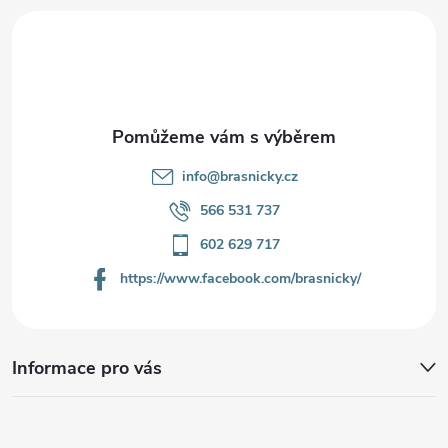
t
í
info
@
brasnicky.cz
566 531 737
602 629 717
https://www.facebook.com/brasnicky/
Informace pro vás