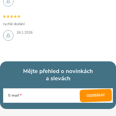
rychlé dodání
26.1.2026
Mějte přehled o novinkách
a slevách
Z
á
ODEBÍRAT
E-mail
p