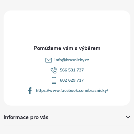
a
t
í
info
@
brasnicky.cz
566 531 737
602 629 717
https://www.facebook.com/brasnicky/
Informace pro vás