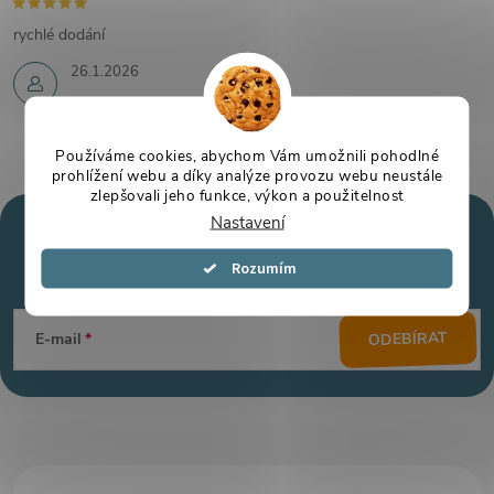
rychlé dodání
26.1.2026
Používáme cookies, abychom Vám umožnili pohodlné
prohlížení webu a díky analýze provozu webu neustále
zlepšovali jeho funkce, výkon a použitelnost
Nastavení
Mějte přehled o novinkách
a slevách
Z
Souhlasím
á
ODEBÍRAT
E-mail
p
a