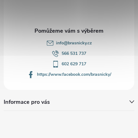
t
í
info
@
brasnicky.cz
566 531 737
602 629 717
https://www.facebook.com/brasnicky/
Informace pro vás