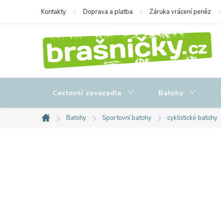
Přejít
Kontakty
Doprava a platba
Záruka vrácení peněz
na
obsah
Cestovní zavazadla
Batohy
Batohy
Sportovní batohy
cyklistické batohy
Domů