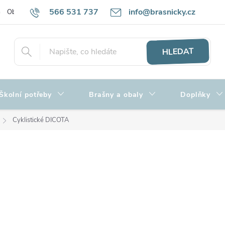
566 531 737
info@brasnicky.cz
Obchodní podmínky
Zpracování osobních údajů
Hodnocení obch
HLEDAT
Školní potřeby
Brašny a obaly
Doplňky
Cyklistické DICOTA