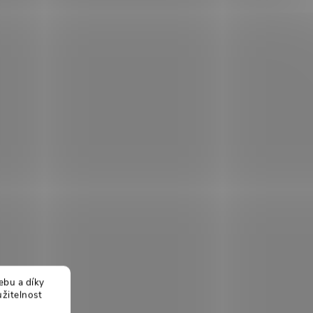
ebu a díky
žitelnost