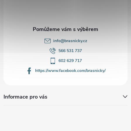
t
í
info
@
brasnicky.cz
566 531 737
602 629 717
https://www.facebook.com/brasnicky/
Informace pro vás