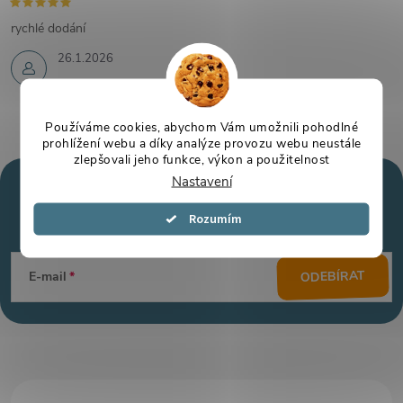
rychlé dodání
26.1.2026
Používáme cookies, abychom Vám umožnili pohodlné
prohlížení webu a díky analýze provozu webu neustále
zlepšovali jeho funkce, výkon a použitelnost
Nastavení
Mějte přehled o novinkách
a slevách
Z
Souhlasím
á
ODEBÍRAT
E-mail
p
a