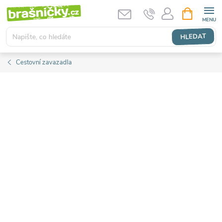
Přejít
NÁKUPNÍ
KOŠÍK
na
obsah
HLEDAT
Cestovní zavazadla