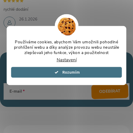
rychlé dodání
26.1.2026
Používáme cookies, abychom Vám umožnili pohodlné
prohlížení webu a díky analýze provozu webu neustále
zlepšovali jeho funkce, výkon a použitelnost
Nastavení
Mějte přehled o novinkách
a slevách
Z
Souhlasím
á
ODEBÍRAT
E-mail
p
a