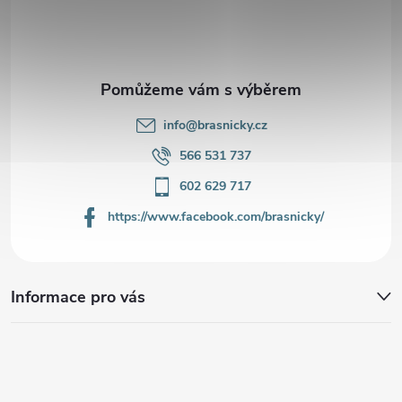
t
í
info
@
brasnicky.cz
566 531 737
602 629 717
https://www.facebook.com/brasnicky/
Informace pro vás