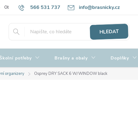
566 531 737
info@brasnicky.cz
Obchodní podmínky
Zpracování osobních údajů
Hodnocení obch
HLEDAT
Školní potřeby
Brašny a obaly
Doplňky
ní organizery
Osprey DRY SACK 6 W/WINDOW black