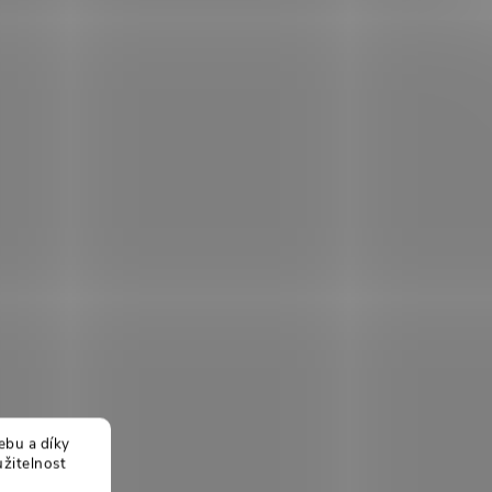
ebu a díky
žitelnost