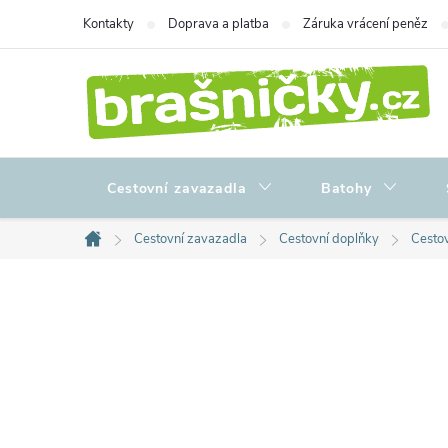
Přejít
Kontakty
Doprava a platba
Záruka vrácení peněz
na
obsah
Cestovní zavazadla
Batohy
Cestovní zavazadla
Cestovní doplňky
Cestov
Domů