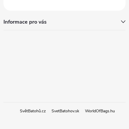
Informace pro vás
SvětBatohů.cz
SvetBatohov.sk
WorldOfBags.hu