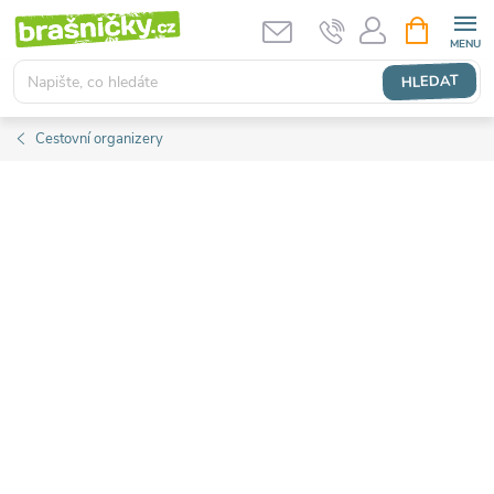
Přejít
NÁKUPNÍ
KOŠÍK
na
obsah
HLEDAT
Cestovní organizery