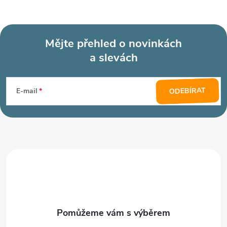
Mějte přehled o novinkách
a slevách
Z
á
ODEBÍRAT
E-mail
p
a
t
í