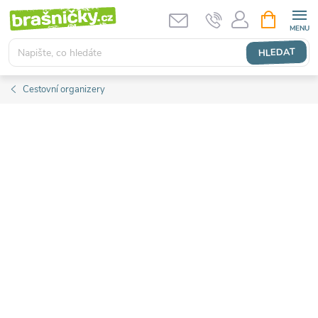
Přejít
NÁKUPNÍ
KOŠÍK
na
obsah
HLEDAT
Cestovní organizery