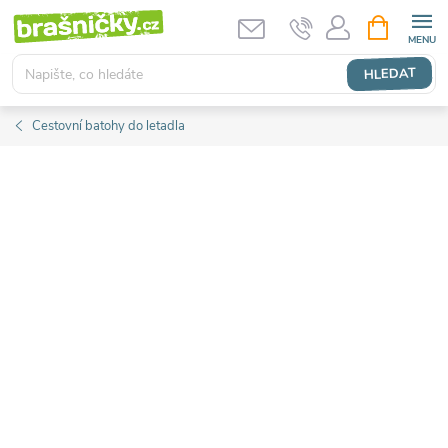
Přejít
NÁKUPNÍ
KOŠÍK
na
obsah
HLEDAT
Cestovní batohy do letadla