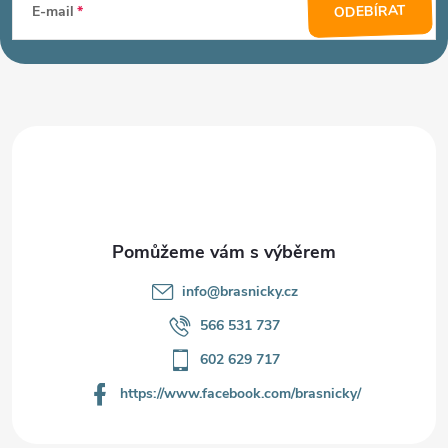
á
ODEBÍRAT
E-mail
p
a
t
í
info
@
brasnicky.cz
566 531 737
602 629 717
https://www.facebook.com/brasnicky/