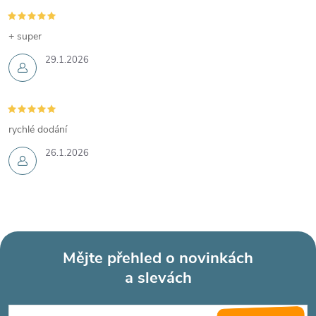
+ super
29.1.2026
rychlé dodání
26.1.2026
Mějte přehled o novinkách
a slevách
Z