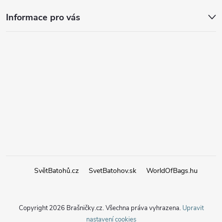
Informace pro vás
SvětBatohů.cz
SvetBatohov.sk
WorldOfBags.hu
Copyright 2026
Brašničky.cz
. Všechna práva vyhrazena.
Upravit
nastavení cookies