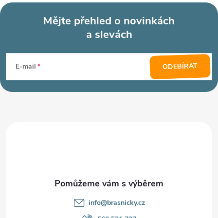
Mějte přehled o novinkách
a slevách
Z
á
ODEBÍRAT
E-mail
p
a
t
í
info
@
brasnicky.cz