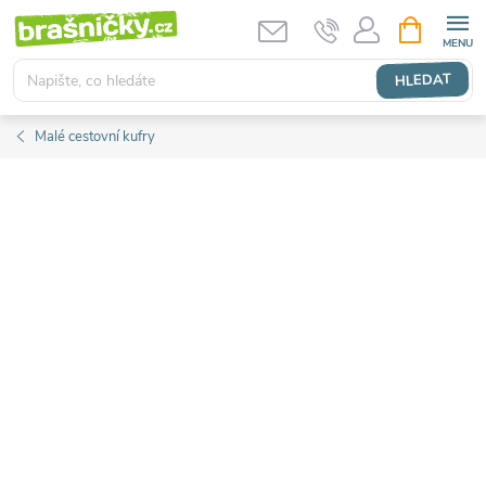
Přejít
NÁKUPNÍ
KOŠÍK
na
obsah
HLEDAT
Malé cestovní kufry