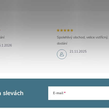
ání
Spolehlivý obchod, velice vstřícný,
dodání
6.1.2026
21.11.2025
a slevách
E-mail