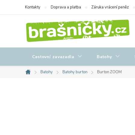
Přejít
Kontakty
Doprava a platba
Záruka vrácení peněz
na
obsah
Cestovní zavazadla
Batohy
Batohy
Batohy burton
Burton ZOOM
Domů