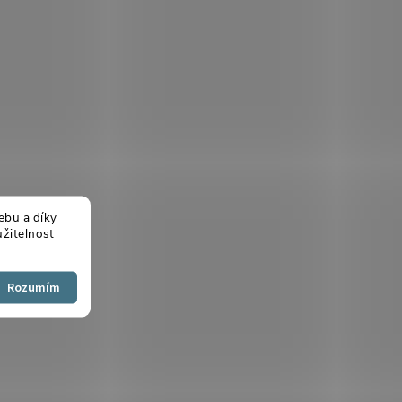
ebu a díky
žitelnost
Souhlasím