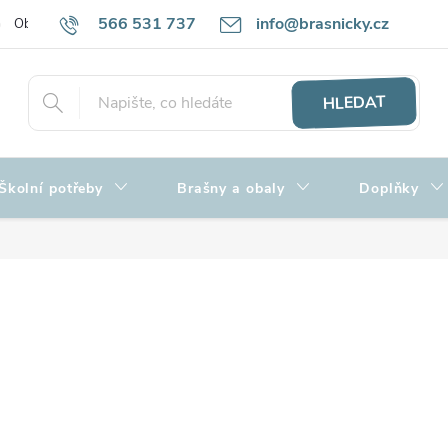
566 531 737
info@brasnicky.cz
Obchodní podmínky
Zpracování osobních údajů
Hodnocení obch
HLEDAT
Školní potřeby
Brašny a obaly
Doplňky