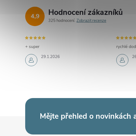
Hodnocení zákazníků
4,9
325 hodnocení
Zobrazit recenze
+ super
rychlé dod
29.1.2026
2
Mějte přehled o novinkách
Z