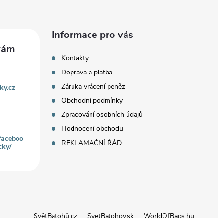
Informace pro vás
Kontakty
Doprava a platba
Záruka vrácení peněz
ky.cz
Obchodní podmínky
Zpracování osobních údajů
Hodnocení obchodu
faceboo
REKLAMAČNÍ ŘÁD
cky/
SvětBatohů.cz
SvetBatohov.sk
WorldOfBags.hu