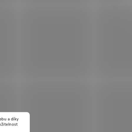
ebu a díky
žitelnost