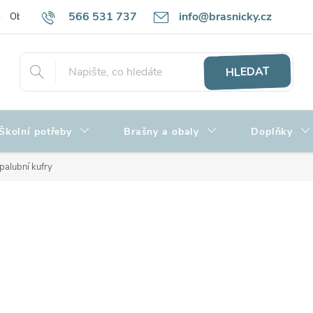
566 531 737
info@brasnicky.cz
Obchodní podmínky
Zpracování osobních údajů
Hodnocení obch
HLEDAT
Školní potřeby
Brašny a obaly
Doplňky
 palubní kufry