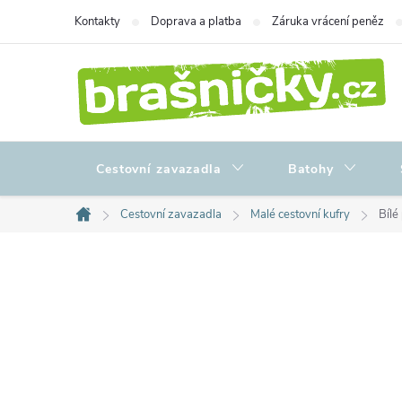
Přejít
Kontakty
Doprava a platba
Záruka vrácení peněz
na
obsah
Cestovní zavazadla
Batohy
Cestovní zavazadla
Malé cestovní kufry
Bílé
Domů