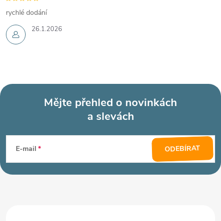
rychlé dodání
26.1.2026
Mějte přehled o novinkách
a slevách
Z
á
ODEBÍRAT
E-mail
p
a