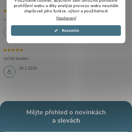
Používáme cookies, abychom Vám umožnili pohodlné
prohlížení webu a díky analýze provozu webu neustále
zlepšovali jeho funkce, výkon a použitelnost
Nastavení
+ super
29.1.2026
Souhlasím
rychlé dodání
26.1.2026
Mějte přehled o novinkách
a slevách
Z