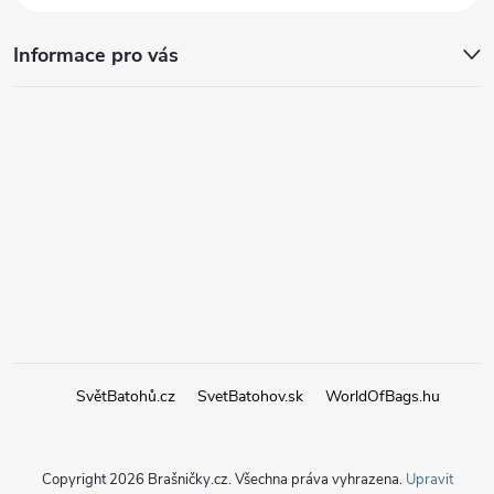
Informace pro vás
SvětBatohů.cz
SvetBatohov.sk
WorldOfBags.hu
Copyright 2026
Brašničky.cz
. Všechna práva vyhrazena.
Upravit