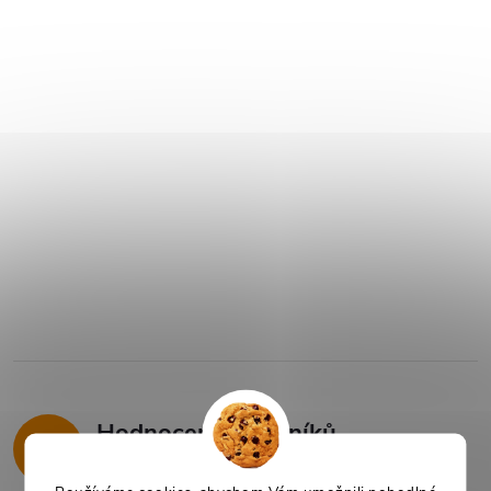
Hodnocení zákazníků
4,9
325 hodnocení
Zobrazit recenze